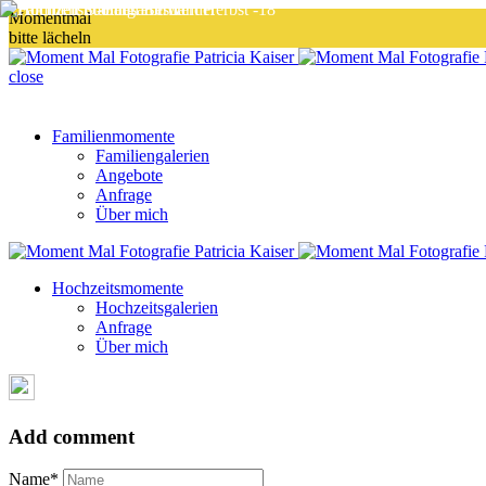
Blog
Blog
Blog
Blog
Blog
Blog
Hochzeitsmomente
Hochzeitsmomente
Hochzeitsmomente
Momentmal
bitte lächeln
close
Familienmomente
Familiengalerien
Angebote
Anfrage
Über mich
Hochzeitsmomente
Hochzeitsgalerien
Anfrage
Über mich
Add comment
Name*